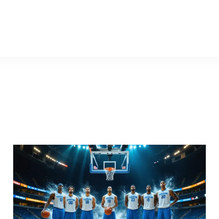
rools-auto.ru
Какие т