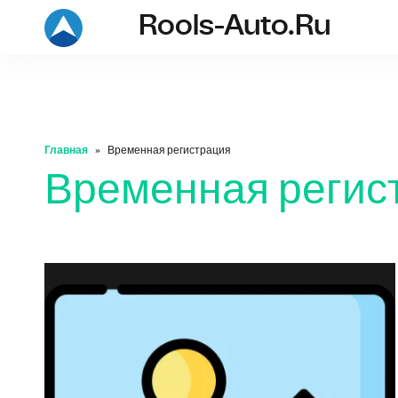
Rools-Auto.ru
rools-auto.ru
Главная
Временная регистрация
Временная регис