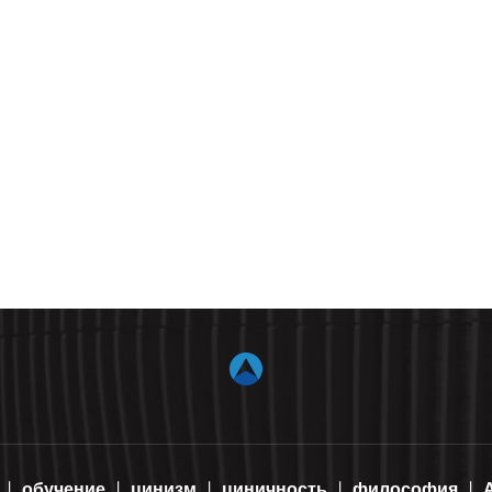
обучение
цинизм
циничность
философия