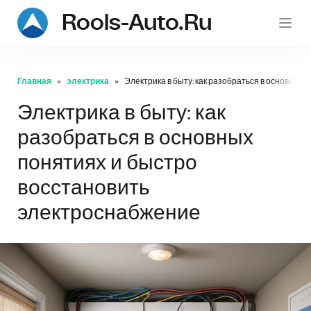
Rools-Auto.ru
r
Главная
электрика
Электрика в быту: как разобраться в основных
Электрика в быту: как
разобраться в основных
понятиях и быстро
восстановить
электроснабжение